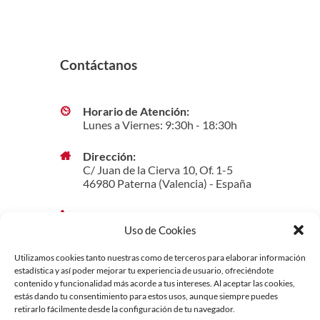
Contáctanos
Horario de Atención:
Lunes a Viernes: 9:30h - 18:30h
Dirección:
C/ Juan de la Cierva 10, Of. 1-5
46980 Paterna (Valencia) - España
Teléfono / WhatsApp:
(+34) 960382333
Uso de Cookies
Utilizamos cookies tanto nuestras como de terceros para elaborar información
E-mail:
estadística y así poder mejorar tu experiencia de usuario, ofreciéndote
info@travelearners.com
contenido y funcionalidad más acorde a tus intereses. Al aceptar las cookies,
estás dando tu consentimiento para estos usos, aunque siempre puedes
retirarlo fácilmente desde la configuración de tu navegador.