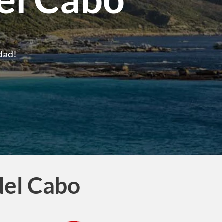
dad!
del Cabo