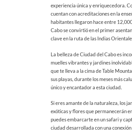
experiencia única y enriquecedora. Co
cuentan con acreditaciones en la enseñ
habitantes llegaron hace entre 12,000 
Cabo se convirtió en el primer asenta
clave en la ruta de las Indias Orienta
La belleza de Ciudad del Cabo es inco
muelles vibrantes y jardines inolvidab
que te lleva a la cima de Table Mounta
sus playas, durante los meses más cal
único y encantador a esta ciudad.
Si eres amante de la naturaleza, los j
exóticas y flores que permanecerán en
puedes embarcarte en un safari y capt
ciudad desarrollada con una conexión 