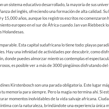
n un sistema educativo desarrollado, la mayoría de sus univers
anza del inglés, ofreciendo una formación de alta calidad. Su h
y 15,000 años, aunque los registros escritos no comenzaron ha
miento europeo en el sur de África cuando Jan van Riebbeck l
les Holandesas.
mparable. Esta capital sudafricana lo tiene todo: playas para
les. Hay una infinidad de actividades por descubrir, como disfru
in, donde puedes almorzar mientras contemplas el espectacular 
urosos, es posible ver a más de 3000 pingüinos disfrutando del
ardines Kirstenbosch son una parada obligatoria. Este lugar má
 tu memoria para siempre. Pero la magia no termina ahí. Si e
urar momentos inolvidables de la vida salvaje africana. Ciud
íntima con la naturaleza, brindándote una experiencia única m