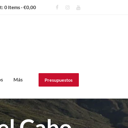
t:
0 Items
-
€0,00
os
Más
Presupuestos
el Cabo