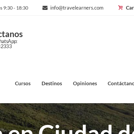
info@travelearners.com
Car
s 9:30 - 18:30
ctanos
hatsApp:
82333
Cursos
Destinos
Opiniones
Contáctan
a en Ciudad d