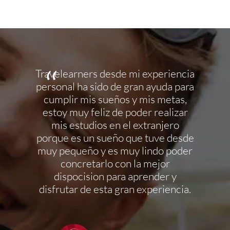
anquila
Travelearners desde mi experiencia
Infinita
ía una
personal ha sido de gran ayuda para
su ases
tre
cumplir mis sueños y mis metas,
todo el
el sitio
estoy muy feliz de poder realizar
pri
ndaría a
mis estudios en el extranjero
termina
do mi
porque es un sueño que tuve desde
ahora 
ealmente
muy pequeño y es muy lindo poder
por tod
ción y
concretarlo con la mejor
dispocision para aprender y
disfrutar de esta gran experiencia.