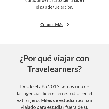
ís y
duración de hasta 52 semanas en
Col
el país de tu elección.
Conoce Más
¿Por qué viajar con
Travelearners?
Desde el año 2013 somos una de
las agencias líderes en estudios en el
extranjero. Miles de estudiantes han
viajado para estudiar fuera de su