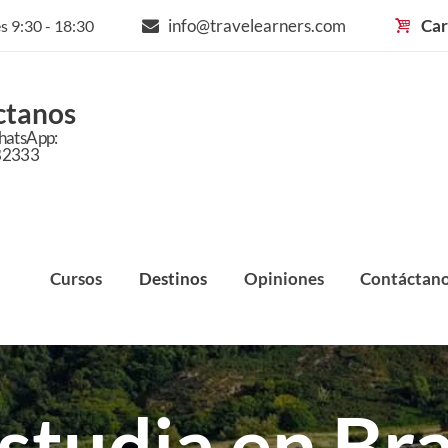
info@travelearners.com
Car
s 9:30 - 18:30
ctanos
hatsApp:
82333
Cursos
Destinos
Opiniones
Contáctan
studia en Br