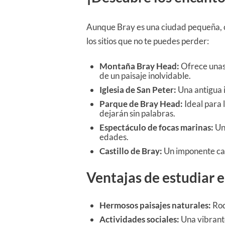
Aunque Bray es una ciudad pequeña, c
los sitios que no te puedes perder:
Montaña Bray Head:
Ofrece unas 
de un paisaje inolvidable.
Iglesia de San Peter:
Una antigua i
Parque de Bray Head:
Ideal para 
dejarán sin palabras.
Espectáculo de focas marinas:
Un 
edades.
Castillo de Bray:
Un imponente casti
Ventajas de estudiar 
Hermosos paisajes naturales:
Rod
Actividades sociales:
Una vibrante