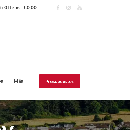
t:
0 Items
-
€0,00
os
Más
Presupuestos
ay