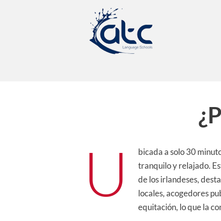
¿P
U
bicada a solo 30 minuto
tranquilo y relajado. E
de los irlandeses, dest
locales, acogedores pu
equitación, lo que la c