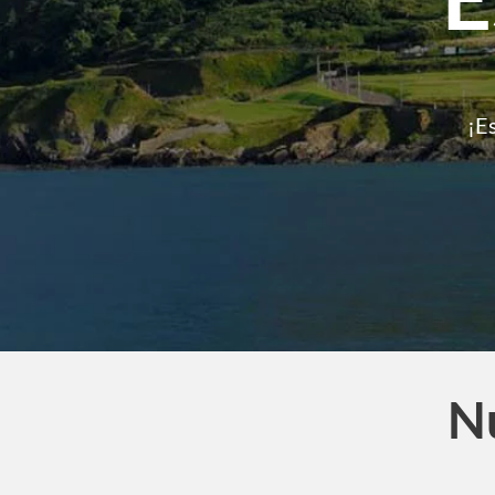
¡E
Nu