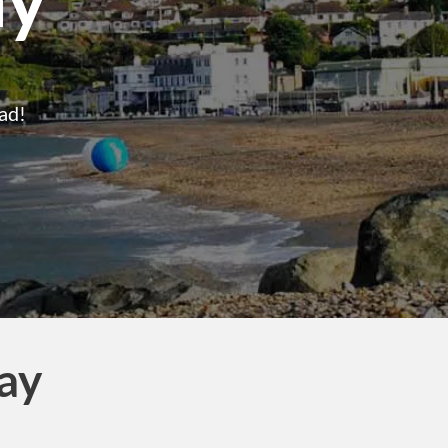
ad!
ray