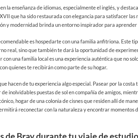
en la enseñanza de idiomas, especialmente el inglés, y destac
o XVII que ha sido restaurada con elegancia para satisfacer las
ición y modernidad brinda un entorno inspirador para aprender 
comendable es hospedarte con una familia anfitriona. Este tip
orno real, sino que también te dará la oportunidad de experime
 con una familia local es una experiencia auténtica que no sol
 con quienes te recibirán como parte de su hogar.
que hacen de tu experiencia algo especial. Pasear por la costa t
 de inolvidables puestas de sol en compañía de amigos, mientr
 icónico, hogar de una colonia de cisnes que residen allí de m
permitirá reconectar con la naturaleza y encontrar momentos 
 de Bray durante tu viaje de estudio